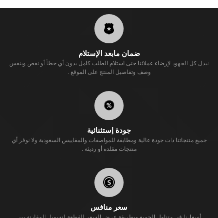
ضمان مابعد الإستلام
نبذل كل الجهود لإرضاء عملائنا حتى استلام الطلب كامل بدون أي خطأ أو نقص وبنفس
وصف وتفاصيل المنتج على الموقع .
جودة إستثنائية
جميع منتجاتنا ذات جودة عالية ومطابقة للمواصفات والمقاييس السعودية ولا نوفر أي
منتجات مقلده أو رديئة .
سعر منافس
أسعارنا في متناول الجميع وبطريقة عرض السعر للقطعة لتسهيل المقارنة بين