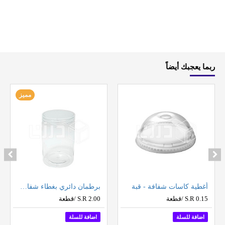
ربما يعجبك أيضاً
مميز
أغطية كاسات شفافة - قبة
برطمان دائري بغطاء شفاف - مقاسات متعددة (نص درزن 6 حبات بالشدة)
S.R 0.15 /قطعة
S.R 2.00 /قطعة
اضافة للسلة
اضافة للسلة