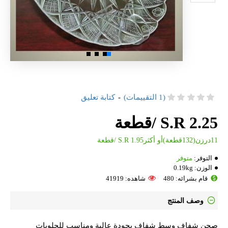
(1 التقييمات)
-
كتابة تعليق
S.R 2.25 /قطعة
11درزن(132قطعة)أو أكثرS.R 1.95 /قطعة
التوفر:
متوفر
الوزن:
0.19kg
قام بشرائه: 480
شاهده: 41919
وصف المنتج
صحن شفاف وسط شفاف بجودة عالية ومناسب للحلويات