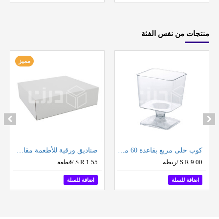
منتجات من نفس الفئة
مميز
كوب حلى مربع بقاعدة 60 مل (12 حبة بالشدة)
صناديق ورقية للأطعمة مقاس 30 سم
S.R 9.00 /ربطة
S.R 1.55 /قطعة
اضافة للسلة
اضافة للسلة