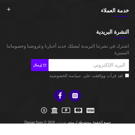
خدمة العملاء
النشرة البريدية
اشترك في نشرتنا البريدية ليصلك جديد أخبارنا وعروضنا وخصوماتنا
المميزة
إرسال
لقد قرأت ووافقت على
سياسة الخصوصية
جميع الحقوق محفوظة لـ متجر درزن - Darzan Store © 2019
تم توثيق هذا المتجر بواسطة معروف