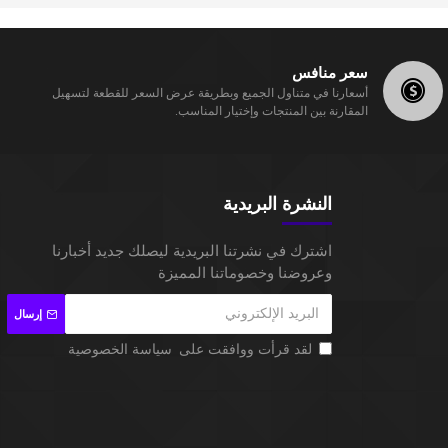
سعر منافس
أسعارنا في متناول الجميع وبطريقة عرض السعر للقطعة لتسهيل
المقارنة بين المنتجات وإختيار المناسب.
النشرة البريدية
اشترك في نشرتنا البريدية ليصلك جديد أخبارنا
وعروضنا وخصوماتنا المميزة
إرسال
لقد قرأت ووافقت على
سياسة الخصوصية