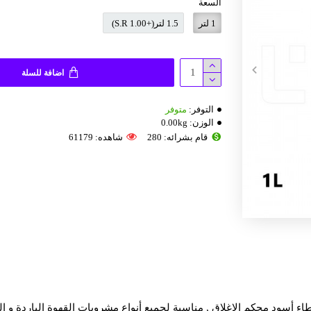
السعة
1 لتر
1.5 لتر
(+S.R 1.00)
اضافة للسلة
التوفر:
متوفر
الوزن:
0.00kg
S.R 2.00 /
قام بشرائه: 280
شاهده: 61179
اضافة
ء أسود محكم الإغلاق , مناسبة لجميع أنواع مشروبات القهوة الباردة و ال