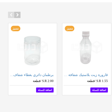
مميز
مميز
قارورة زيت بلاستيك شفافة - مقاسات متعددة
برطمان دائري بغطاء شفاف - مقاسات متعددة (نص درزن 6 حبات بالشدة)
S.R 1.55 /قطعة
S.R 2.00 /قطعة
اضافة للسلة
اضافة للسلة