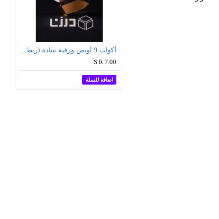
ورق دانتيل مربع - مقاسات متعددة (بالشدة)
أكواب 9 أونص ورقية سادة (ربطة ٥٠ كوب)
ربطة
S.R 7.00
 للسلة
اضافة للسلة