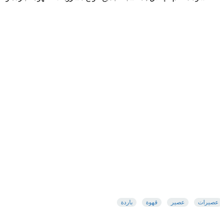
S.R 9.50 /
اضافة
عصيرات
عصير
قهوة
باردة