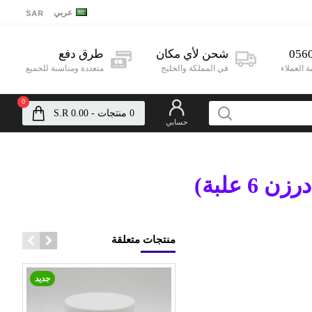
عربي
SAR
056
شحن لأي مكان
طرق دفع
 العملاء
في المملكة والخليج
متعددة ومناسبة للجميع
0
0 منتجات - S.R 0.00
حسابي
منتجات متعلقة
مميز
جديد