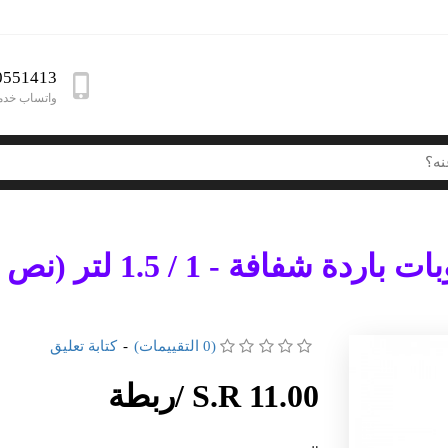
0551413
واتساب خدمة
فة - 1 / 1.5 لتر (نص درزن 6 علبة)
(0 التقييمات)
-
كتابة تعليق
S.R 11.00 /ربطة