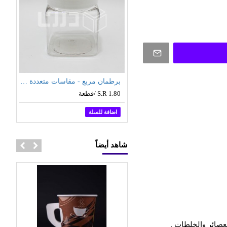
برطمان دائري بغطاء شفاف - مقاسات متعددة (نص درزن 6 حبات بالشدة)
برطمان مربع - مقاسات متعددة (12 حبة بالشدة)
قطعة
S.R 1.80 /قطعة
 للسلة
اضافة للسلة
شاهد أيضاً
عصائر والخلطات .