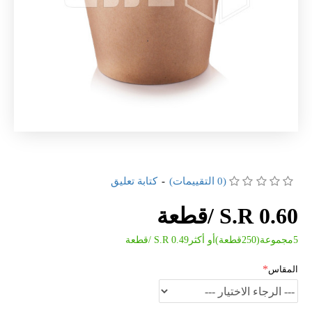
(0 التقييمات)
-
كتابة تعليق
S.R 0.60 /قطعة
5مجموعة(250قطعة)أو أكثرS.R 0.49 /قطعة
المقاس