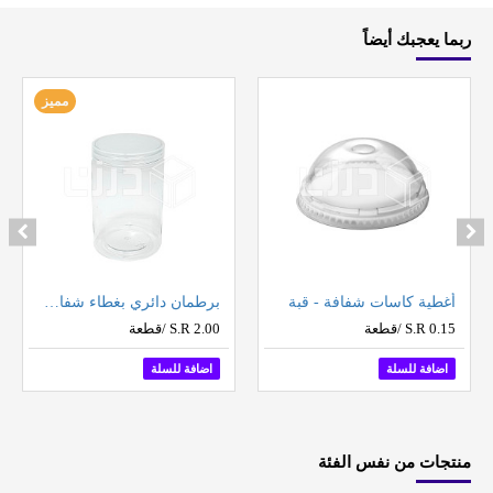
ربما يعجبك أيضاً
مميز
أغطية كاسات شفافة - قبة
برطمان دائري بغطاء شفاف - مقاسات متعددة (نص درزن 6 حبات بالشدة)
S.R 0.15 /قطعة
S.R 2.00 /قطعة
اضافة للسلة
اضافة للسلة
منتجات من نفس الفئة