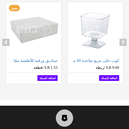
مميز
كوب حلى مربع بقاعدة 60 مل (12 حبة بالشدة)
صناديق ورقية للأطعمة مقاس 30 سم
S.R 9.00 /ربطة
S.R 1.55 /قطعة
اضافة للسلة
اضافة للسلة