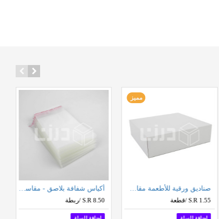
مميز
صناديق ورقية للأطعمة مقاس 30 سم
أكياس شفافة بلاصق - مقاسات متعددة
S.R 1.55 /قطعة
S.R 8.50 /ربطة
اضافة للسلة
اضافة للسلة