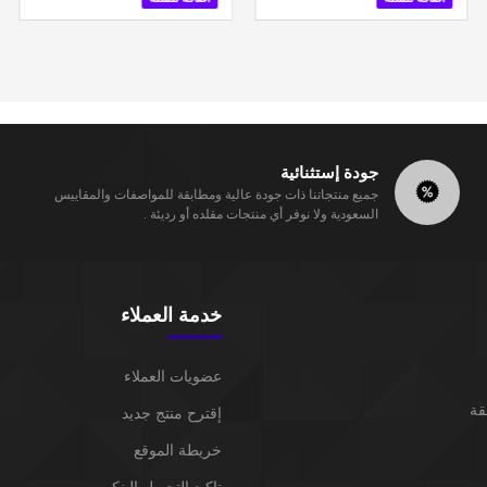
جودة إستثنائية
جميع منتجاتنا ذات جودة عالية ومطابقة للمواصفات والمقاييس
السعودية ولا نوفر أي منتجات مقلده أو رديئة .
خدمة العملاء
عضويات العملاء
قة
إقترح منتج جديد
خريطة الموقع