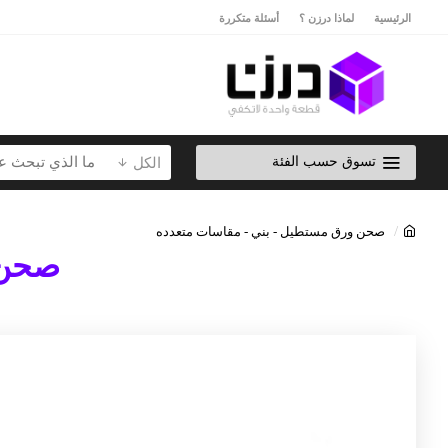
الرئيسية
لماذا درزن ؟
أسئلة متكررة
تسوق حسب الفئة
الكل
صحن ورق مستطيل - بني - مقاسات متعدده
صحن 