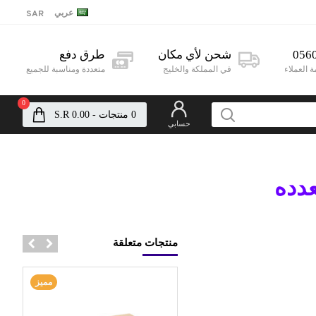
عربي
SAR
056
شحن لأي مكان
طرق دفع
 العملاء
في المملكة والخليج
متعددة ومناسبة للجميع
0
0 منتجات - S.R 0.00
حسابي
دده
منتجات متعلقة
مميز
مميز