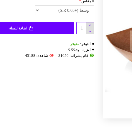
المقاس
اضافة للسلة
التوفر:
متوفر
الوزن:
0.00kg
S.R 1.25 /
قام بشرائه: 31050
شاهده: 45188
اضافة