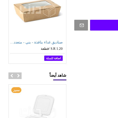
أكياس ورقية بحامل - بني - مقاسات متعدده
صناديق غداء بنافذة - بني - متعددة الأحجام
قطعة
S.R 1.20 /قطعة
 للسلة
اضافة للسلة
شاهد أيضاً
مميز
مميز