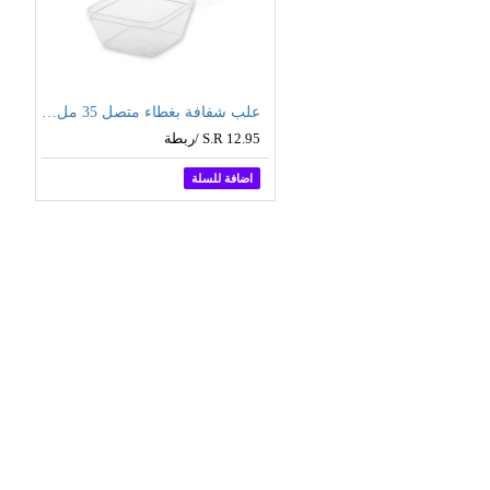
أكياس ورقية بحامل - بني - مقاسات متعدده
علب شفافة بغطاء متصل 35 مل - مربع (شدة ٥٠ حبة)
قطعة
S.R 12.95 /ربطة
 للسلة
اضافة للسلة