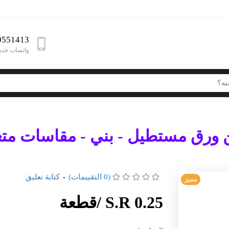
0551413
واتساب خدمة
ورق مستطيل - بني - مقاسات متع
(0 التقييمات)
-
كتابة تعليق
مميز
S.R 0.25 /قطعة