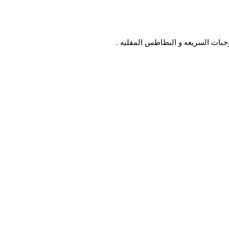
ات السريعه و البطاطس المقليه .
S.R 1.25 /
اضافة