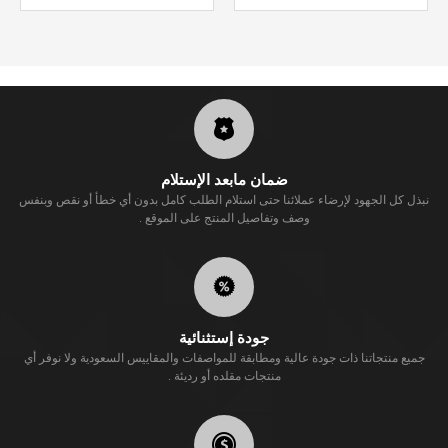
ضمان مابعد الإستلام
نبذل كل الجهود لإرضاء عملائنا حتى استلام الطلب كامل بدون أي خطأ أو نقص وبنفس
وصف وتفاصيل المنتج على الموقع .
جودة إستثنائية
جميع منتجاتنا ذات جودة عالية ومطابقة للمواصفات والمقاييس السعودية ولا نوفر أي
منتجات مقلده أو رديئة .