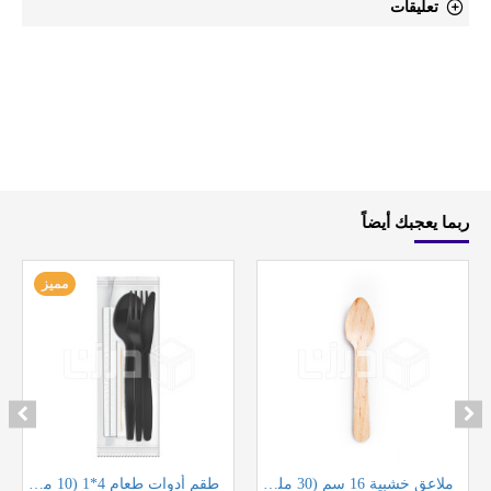
تعليقات
ربما يعجبك أيضاً
مميز
ملاعق خشبية 16 سم (30 ملعقة في مغلف)
طقم أدوات طعام 4*1 (10 مغلفات بالشدة)