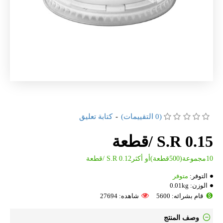
(0 التقييمات)
-
كتابة تعليق
S.R 0.15 /قطعة
10مجموعة(500قطعة)أو أكثرS.R 0.12 /قطعة
التوفر:
متوفر
الوزن:
0.01kg
قام بشرائه: 5600
شاهده: 27694
وصف المنتج