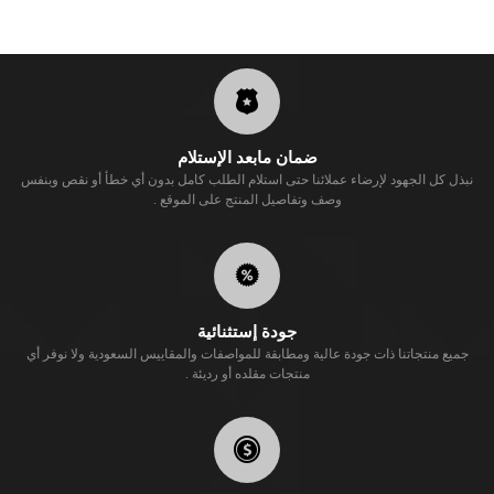
ضمان مابعد الإستلام
نبذل كل الجهود لإرضاء عملائنا حتى استلام الطلب كامل بدون أي خطأ أو نقص وبنفس
وصف وتفاصيل المنتج على الموقع .
جودة إستثنائية
جميع منتجاتنا ذات جودة عالية ومطابقة للمواصفات والمقاييس السعودية ولا نوفر أي
منتجات مقلده أو رديئة .