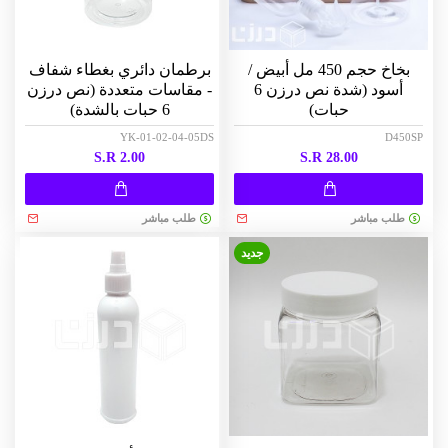
بخاخ حجم 450 مل أبيض /
برطمان دائري بغطاء شفاف
أسود (شدة نص درزن 6
- مقاسات متعددة (نص درزن
حبات)
6 حبات بالشدة)
YK-01-02-04-05DS
D450SP
S.R 2.00
S.R 28.00
طلب مباشر
طلب مباشر
جديد